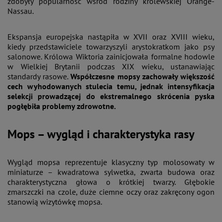
zdobyły popularność wśród rodziny królewskiej Orange-
Nassau.
Ekspansja europejska nastąpiła w XVII oraz XVIII wieku,
kiedy przedstawiciele towarzyszyli arystokratkom jako psy
salonowe. Królowa Wiktoria zainicjowała formalne hodowle
w Wielkiej Brytanii podczas XIX wieku, ustanawiając
standardy rasowe.
Współczesne mopsy zachowały większość
cech wyhodowanych stulecia temu, jednak intensyfikacja
selekcji prowadzącej do ekstremalnego skrócenia pyska
pogłębiła problemy zdrowotne.
Mops – wygląd i charakterystyka rasy
Wygląd mopsa reprezentuje klasyczny typ molosowaty w
miniaturze – kwadratowa sylwetka, zwarta budowa oraz
charakterystyczna głowa o krótkiej twarzy. Głębokie
zmarszczki na czole, duże ciemne oczy oraz zakręcony ogon
stanowią wizytówkę mopsa.