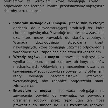
problemów ze wzrokiem, które wymagają uwagi i
odpowiedniego leczenia. Poniżej przedstawiamy najczęstsze
choroby oczu u mopsa:
Syndrom suchego oka u mopsa
- jest to stan, w którym
dochodzi do niewystarczającej produkcji łez, które
chronią rogówkę oka. Powoduje to bolesne wysuszenie
oka, które może prowadzić do stanów zapalnych.
Wymaga dożywotniego stosowania kropli
nawilżających, które pomagają utrzymać odpowiednią
wilgotność oka i zapobiegają dalszym uszkodzeniom.
Wrzody rogówki u mopsa
- powstają najczęściej w
wyniku zadrapań, np. od pazurów lub innych urazów
mechanicznych. Objawiają się mrużeniem oczu oraz
łzawieniem. Wrzody rogówki są poważnym problemem,
który wymaga natychmiastowej interwencji
weterynaryjnej, aby zapobiec pogorszeniu stanu
zdrowia oka.
Entropium u mopsa
- to wada polegająca na
zawróceniu powieki do wewnątrz, co powoduje
drażnienie rogówki przez rzęsy. Stan ten może
prowadzić do silnego bólu i uszkodzenia rogówki.