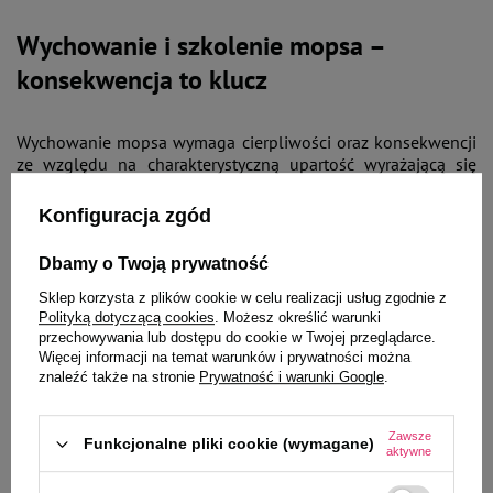
Wychowanie i szkolenie mopsa –
konsekwencja to klucz
Wychowanie mopsa wymaga cierpliwości oraz konsekwencji
ze względu na charakterystyczną upartość wyrażającą się
selektywnym słuchem. Inteligencja pozwala na szybkie
przyswajanie komend, jednak motywacja do ich
Konfiguracja zgód
wykonywania zależy od nastroju psa.
Dbamy o Twoją prywatność
Socjalizacja szczeniaka mopsa
Sklep korzysta z plików cookie w celu realizacji usług zgodnie z
Polityką dotyczącą cookies
. Możesz określić warunki
przechowywania lub dostępu do cookie w Twojej przeglądarce.
Okres między 8. a 16. tygodniem życia determinuje
Więcej informacji na temat warunków i prywatności można
kształtowanie postaw, wymagając ekspozycji na
znaleźć także na stronie
Prywatność i warunki Google
.
maksymalnie różnorodne sytuacje.
Spotkania z różnymi
ludźmi, kontakt z innymi psami oraz ekspozycja na hałasy
miejskie eliminują nieśmiałość.
Naturalna towarzyskość
Zawsze
Funkcjonalne pliki cookie (wymagane)
aktywne
ułatwia socjalizację.