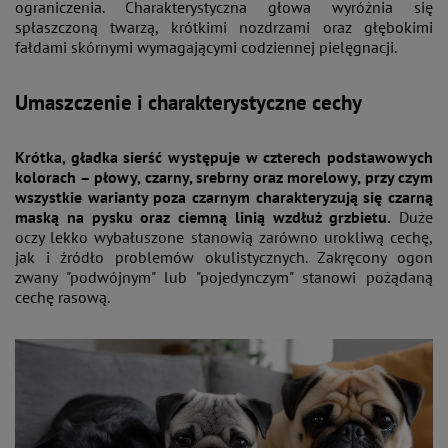
ograniczenia. Charakterystyczna głowa wyróżnia się
spłaszczoną twarzą, krótkimi nozdrzami oraz głębokimi
fałdami skórnymi wymagającymi codziennej pielęgnacji.
Umaszczenie i charakterystyczne cechy
Krótka, gładka sierść występuje w czterech podstawowych
kolorach – płowy, czarny, srebrny oraz morelowy, przy czym
wszystkie warianty poza czarnym charakteryzują się czarną
maską na pysku oraz ciemną linią wzdłuż grzbietu.
Duże
oczy lekko wybałuszone stanowią zarówno urokliwą cechę,
jak i źródło problemów okulistycznych. Zakręcony ogon
zwany "podwójnym" lub "pojedynczym" stanowi pożądaną
cechę rasową.