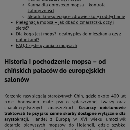
Karma dla dorosłego mopsa – kontrola
kaloryczności
Składniki wspierające zdrowie skóry i oddychanie
Pielęgnacja mopsa – jak dbać o zmarszczki, oczy i
sierść?
Dla kogo jest mops? Idealny pies do mieszkania czy z
pułapkami?
FAQ. Częste pytania o mopsach
Historia i pochodzenie mopsa – od
chińskich pałaców do europejskich
salonów
Korzenie rasy sięgają starożytnych Chin, gdzie około 400 lat
p.n.e. hodowano małe psy o spłaszczonej twarzy oraz
charakterystycznych zmarszczkach.
Cesarscy opiekunowie
traktowali te psy jako cenne skarby dostępne wyłącznie dla
arystokracji.
Handel z Europą w XVI wieku umożliwił
dotarcie pierwszych mopsów do Holandii, gdzie szybko