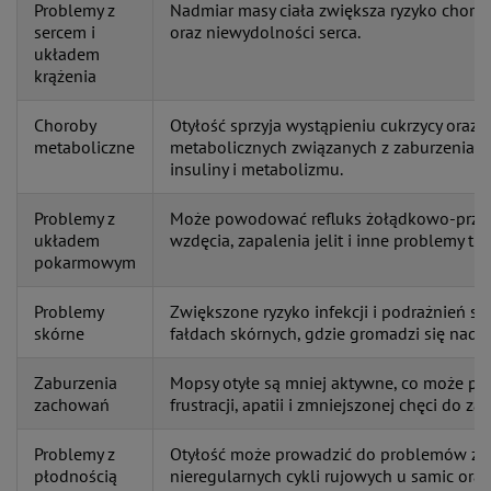
Problemy z
Nadmiar masy ciała zwiększa ryzyko chorób
sercem i
oraz niewydolności serca.
układem
krążenia
Choroby
Otyłość sprzyja wystąpieniu cukrzycy oraz 
metaboliczne
metabolicznych związanych z zaburzeniami
insuliny i metabolizmu.
Problemy z
Może powodować refluks żołądkowo-przeł
układem
wzdęcia, zapalenia jelit i inne problemy tr
pokarmowym
Problemy
Zwiększone ryzyko infekcji i podrażnień sk
skórne
fałdach skórnych, gdzie gromadzi się nadmi
Zaburzenia
Mopsy otyłe są mniej aktywne, co może pro
zachowań
frustracji, apatii i zmniejszonej chęci do za
Problemy z
Otyłość może prowadzić do problemów z 
płodnością
nieregularnych cykli rujowych u samic or