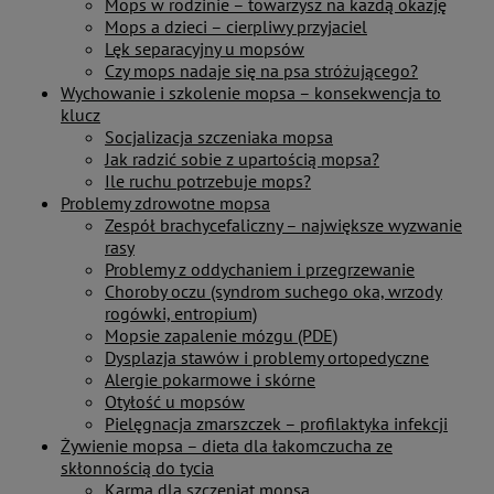
Mops w rodzinie – towarzysz na każdą okazję
Mops a dzieci – cierpliwy przyjaciel
Lęk separacyjny u mopsów
Czy mops nadaje się na psa stróżującego?
Wychowanie i szkolenie mopsa – konsekwencja to
klucz
Socjalizacja szczeniaka mopsa
Jak radzić sobie z upartością mopsa?
Ile ruchu potrzebuje mops?
Problemy zdrowotne mopsa
Zespół brachycefaliczny – największe wyzwanie
rasy
Problemy z oddychaniem i przegrzewanie
Choroby oczu (syndrom suchego oka, wrzody
rogówki, entropium)
Mopsie zapalenie mózgu (PDE)
Dysplazja stawów i problemy ortopedyczne
Alergie pokarmowe i skórne
Otyłość u mopsów
Pielęgnacja zmarszczek – profilaktyka infekcji
Żywienie mopsa – dieta dla łakomczucha ze
skłonnością do tycia
Karma dla szczeniąt mopsa