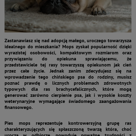
Zastanawiasz się nad adopcją małego, uroczego towarzysza
idealnego do mieszkania? Mops zyskał popularność dzięki
wyrazistej osobowości, kompaktowym rozmiarom oraz
przywiązaniu do opiekuna sprawiającemu, że
przedstawiciele tej rasy towarzyszą opiekunom jak cień
przez całe życie. Jednak zanim zdecydujesz się na
wprowadzenie tego chińskiego psa do rodziny, musisz
poznać prawdę o licznych problemach zdrowotnych
typowych dla ras brachycefalicznych, które mogą
generować zarówno cierpienie psa, jak i wysokie koszty
weterynaryjne wymagające świadomego zaangażowania
finansowego.
Pies mops reprezentuje kontrowersyjną grupę ras
charakteryzujących się spłaszczoną twarzą która, choć
urocza w odbiorze, powoduje poważne trudności z