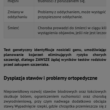
mięśni
trudności z poruszaniem się.
Zmiany w
Problemy z oddychaniem, może wystąpić d
oddychaniu
przyspieszone oddychanie.
Śmierć
Choroba prowadzi do śmierci w ciągu kilku
wystąpienia objawów, jeśli nie jest leczona
Test genetyczny identyfikuje nosicieli genu, umożliwiając
planowanie kojarzeń eliminujących ryzyko chorych
szczeniąt, dlatego ZAWSZE żądaj wyników testów rodziców
przed zakupem szczeniaka.
Dysplazja stawów i problemy ortopedyczne
Nieprawidłowy rozwój stawów biodrowych oraz łokciowych
skutkuje bólem, ograniczeniem ruchomości oraz chorobą
zwyrodnieniową, przy czym nadwaga dodatkowo obciąża
stawy. Wypadnięcie rzepki, gdzie chrząstka przemieszcza się z