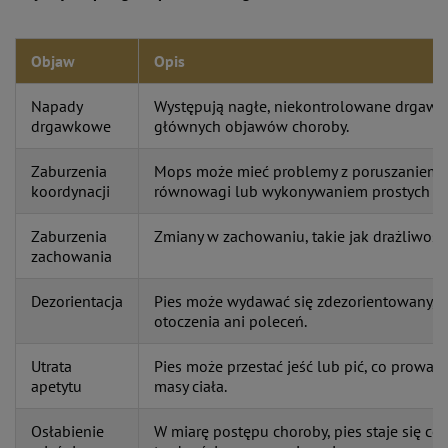
Objaw
Opis
Napady
Występują nagłe, niekontrolowane drgawki,
drgawkowe
głównych objawów choroby.
Zaburzenia
Mops może mieć problemy z poruszaniem s
koordynacji
równowagi lub wykonywaniem prostych cz
Zaburzenia
Zmiany w zachowaniu, takie jak drażliwość,
zachowania
Dezorientacja
Pies może wydawać się zdezorientowany, 
otoczenia ani poleceń.
Utrata
Pies może przestać jeść lub pić, co prowadz
apetytu
masy ciała.
Osłabienie
W miarę postępu choroby, pies staje się cor