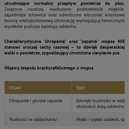
utrudniające normalny przepływ powietrza do płuc.
Zwężone nozdrza, wydłużone podniebienie miękkie,
zapadnięta tchawica oraz odwrócone kieszonki krtaniowe
tworzą wielopoziomową obstrukcję wymagającą heroicznych
wysiłków podczas każdego oddechu.
Charakterystyczne "chrapanie" oraz "sapanie" mopsa NIE
stanowi uroczej cechy rasowej – to dźwięk desperackiej
walki o powietrze, sygnalizujący chroniczne cierpienie psa.
Objawy zespołu brachycefalicznego u mopsa
Objaw
Opis
Chrapanie i głośne sapanie
Dźwięki trudności w oddyc
obstrukcji dróg oddechow
Trudności w oddychaniu
Płytki i szybki oddech, szc