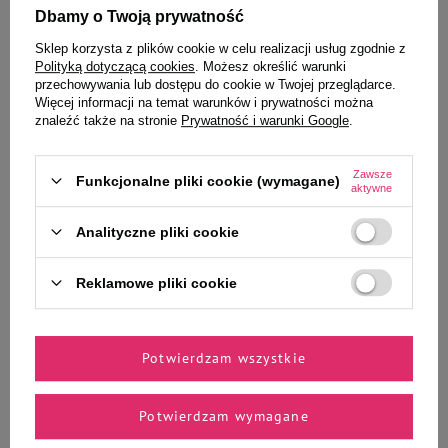
Czytaj więcej
Dbamy o Twoją prywatność
Sklep korzysta z plików cookie w celu realizacji usług zgodnie z
Polityką dotyczącą cookies
. Możesz określić warunki
przechowywania lub dostępu do cookie w Twojej przeglądarce.
Więcej informacji na temat warunków i prywatności można
znaleźć także na stronie
Prywatność i warunki Google
.
Zawsze
Funkcjonalne pliki cookie (wymagane)
aktywne
Analityczne pliki cookie
Reklamowe pliki cookie
ARTYKUŁY O KOTACH
Przeziębienie u kota – objawy, długość trwania,
sposoby leczenia
Potwierdzam wszystkie
Poznaj objawy i skuteczne leczenie przeziębienia u kota. Sprawdź, jak dbać o pupila
w domu, kiedy iść do lekarza weterynarii oraz jak zapobiegać nawrotom.
Potwierdzam wymagane
Czytaj więcej