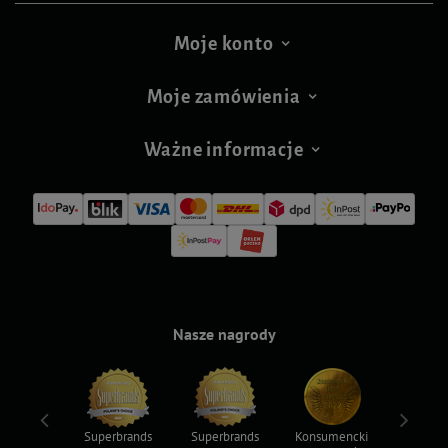
Moje konto
Moje zamówienia
Ważne informacje
Nasze nagrody
ksy 2022
Superbrands
Superbrands
Konsumencki
Konsum