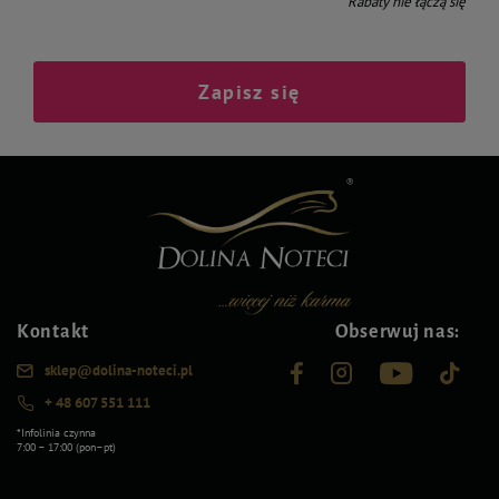
* Rabaty nie łączą się
Zapisz się
Kontakt
Obserwuj nas:
sklep@dolina-noteci.pl
+ 48 607 551 111
*Infolinia czynna
7:00 – 17:00 (pon–pt)