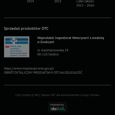
2024
2023
Lider Jakości
Lider Ja
2022 – Złoto
2022 – S
Sprzedaż produktów OTC
Wojewódzki Inspektorat Weterynarii z siedzibą
w Siedlcach
ul. Kazimierzowska 29
08-110 Siedlce
https://www.mazowsze.wiw.gov.pl/
OBRÓT DETALICZNY PRODUKTAMI OTC NA ODLEGŁOŚĆ
Ceny brutto (z VAT).
Stawki VAT dla konsumentów z kraju:
Polska
.