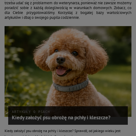
trzeba udać się z problemem do weterynarza, ponieważ nie zawsze możemy
poradzić sobie z każdą dolegliwością w warunkach domowych. Zobacz, co
dla Ciebie przygotowaliśmy. Korzystaj z bogatej bazy wartościowych
artykułów i dbaj o swojego pupila codziennie.
ARTYKUŁY O PSACH
Kiedy założyć psu obrożę na pchły i kleszcze?
Kiedy założyć psu obrożę na pchły i kleszcze? Sprawdź, od jakiego wieku jest