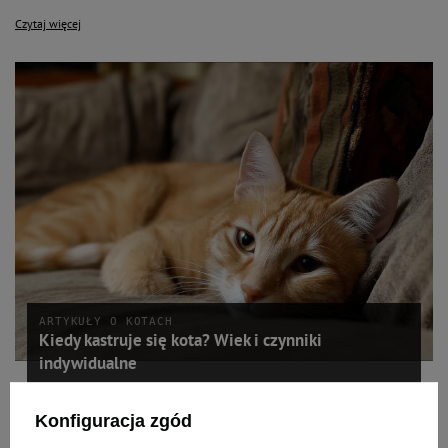
Czytaj więcej
ARTYKUŁY O KOTACH
Kiedy kastruje się kota? Wiek i czynniki
indywidualne
Zastanawiasz się, kiedy kastrować kota? Sprawdź, w jakim wieku zabieg jest
Konfiguracja zgód
najbezpieczniejszy i jakie daje korzyści zdrowotne i behawioralne.