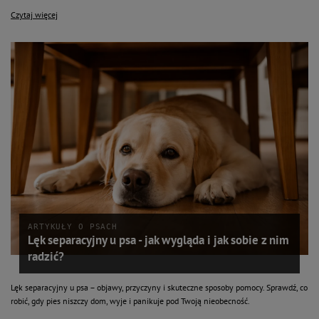
Czytaj więcej
ARTYKUŁY O PSACH
Lęk separacyjny u psa - jak wygląda i jak sobie z nim
radzić?
Lęk separacyjny u psa – objawy, przyczyny i skuteczne sposoby pomocy. Sprawdź, co
robić, gdy pies niszczy dom, wyje i panikuje pod Twoją nieobecność.