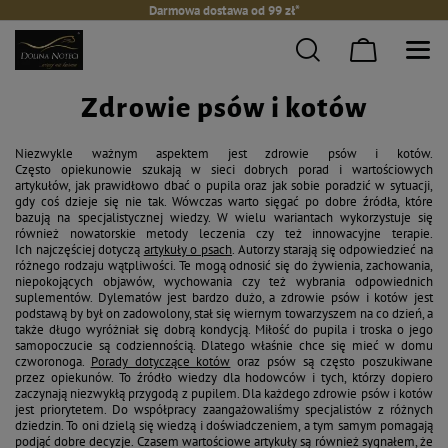
Darmowa dostawa od 99 zł*
Zdrowie psów i kotów
Niezwykle ważnym aspektem jest zdrowie psów i kotów.
Często opiekunowie szukają w sieci dobrych porad i wartościowych
artykułów, jak prawidłowo dbać o pupila oraz jak sobie poradzić w sytuacji,
gdy coś dzieje się nie tak. Wówczas warto sięgać po dobre źródła, które
bazują na specjalistycznej wiedzy. W wielu wariantach wykorzystuje się
również nowatorskie metody leczenia czy też innowacyjne terapie.
Ich najczęściej dotyczą
artykuły o psach
. Autorzy starają się odpowiedzieć na
różnego rodzaju wątpliwości. Te mogą odnosić się do żywienia, zachowania,
niepokojących objawów, wychowania czy też wybrania odpowiednich
suplementów. Dylematów jest bardzo dużo, a zdrowie psów i kotów jest
podstawą by był on zadowolony, stał się wiernym towarzyszem na co dzień, a
także długo wyróżniał się dobrą kondycją. Miłość do pupila i troska o jego
samopoczucie są codziennością. Dlatego właśnie chce się mieć w domu
czworonoga.
Porady dotyczące kotów
oraz psów są często poszukiwane
przez opiekunów. To źródło wiedzy dla hodowców i tych, którzy dopiero
zaczynają niezwykłą przygodą z pupilem. Dla każdego zdrowie psów i kotów
jest priorytetem. Do współpracy zaangażowaliśmy specjalistów z różnych
dziedzin. To oni dzielą się wiedzą i doświadczeniem, a tym samym pomagają
podjąć dobre decyzje. Czasem wartościowe artykuły są również sygnałem, że