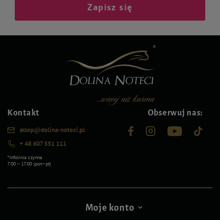
Zapisz się
Kontakt
Obserwuj nas:
sklep@dolina-noteci.pl
+ 48 607 551 111
*Infolinia czynna
7:00 – 17:00 (pon–pt)
Moje konto