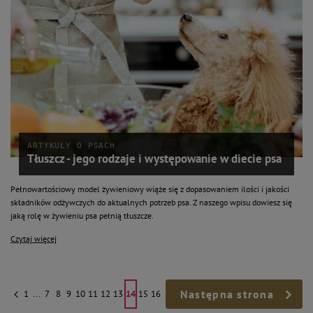
ARTYKUŁY O PSACH
Tłuszcz - jego rodzaje i występowanie w diecie psa
Pełnowartościowy model żywieniowy wiąże się z dopasowaniem ilości i jakości
składników odżywczych do aktualnych potrzeb psa. Z naszego wpisu dowiesz się
jaką rolę w żywieniu psa pełnią tłuszcze.
Czytaj więcej
Następna strona
1
...
7
8
9
10
11
12
13
14
15
16