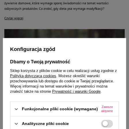
żywienie domowe, które wymaga sporej świadomości na temat wartości
odżywczych produktów. Co zrobić, gdy dieta psa wymaga modyfikacji?
Czytaj więcej
Konfiguracja zgód
Dbamy o Twoją prywatność
Sklep korzysta z plików cookie w celu realizacji usług zgodnie z
Polityką dotyczącą cookies
. Możesz określić warunki
przechowywania lub dostępu do cookie w Twojej przeglądarce.
Więcej informacji na temat warunków i prywatności można
znaleźć także na stronie
Prywatność i warunki Google
.
ARTYKUŁY O PSACH
Psie sporty dla aktywnych
Zawsze
Funkcjonalne pliki cookie (wymagane)
aktywne
Pies to świetny kompan do wszelkich aktywności, które cieszą go najbardziej, jeśli
są wspólną radością z opiekunem. Aby osiągać satysfakcję w sportach
Analityczne pliki cookie
kynologicznych musimy zacząć od szkolenia pupila. Poznanie elementarnych