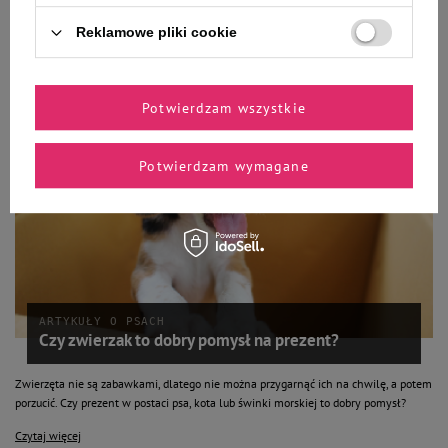
komend to podstawa sukcesu.
Reklamowe pliki cookie
Czytaj więcej
Potwierdzam wszystkie
Potwierdzam wymagane
ARTYKUŁY O PSACH
Czy zwierzak to dobry pomysł na prezent?
Zwierzęta nie są zabawkami, dlatego nie można przygarnąć ich na chwilę, a potem
porzucić. Czy prezent w postaci psa, kota lub świnki morskiej to dobry pomysł?
Czytaj więcej